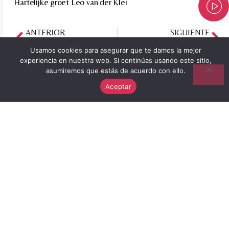
Hartelijke groet Leo van der Klei
ANTERIOR
SIGUIENTE
18.02.2021 Dankbrief van familie uit Altea
Oktober 2021 dankwoorden familie uit Moraira
Usamos cookies para asegurar que te damos la mejor
experiencia en nuestra web. Si continúas usando este sitio,
asumiremos que estás de acuerdo con ello.
Aceptar
Der Abschied
Über mich
Wie kann ich Ihnen helfen?
Kostenrahmen
Blog
Erfahrungsberichte
Kontakt
Datenschutz-Bestimmungen