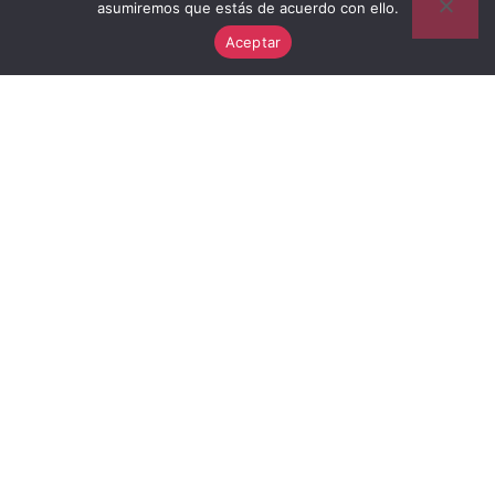
VERSENDEN
asumiremos que estás de acuerdo con ello.
Aceptar