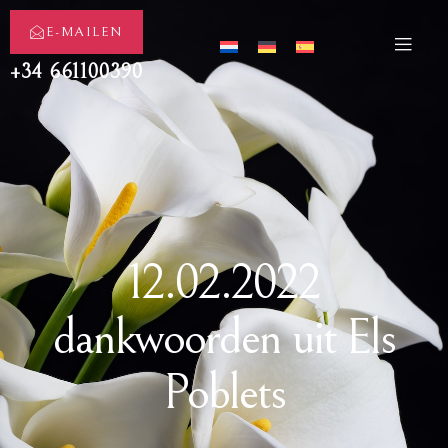
E-MAILEN
+34 661100390
12.02.2022
dankwoorden uit Els
Poblets